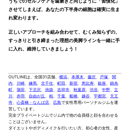
うちでのセルフケアを歯磨きと同じように「習慣化」
させてしまえば、あなたの下半身の細胞は確実に生ま
れ変わります。
正しいアプローチを組み合わせて、むくみ知らずの、
すっきりと引き締まった理想の美脚ラインを一緒に手
に入れ、維持していきましょう！
OUTLINEは、全国31店舗、
横浜
、
本厚木
、
藤沢
、
戸塚
、
関
内
、
川崎
、
練馬
、
北千住
、
町田
、
新宿
、
恵比寿
、
銀座
、
錦糸
町
、
蒲田
、
下北沢
、
池袋
、
吉祥寺
、
秋葉原
、
渋谷
、
中野
、
立
川
、
赤羽
、
自由が丘
、
柏
、
千葉
、
船橋
、
越谷
、
宇都宮
、
天王
寺
、
心斎橋・なんば店
、
広島
で女性専用パーソナルジムを運
営しています。
完全プライベートジムでジム内で他の会員様と顔を合わせる
ことはございません。
ダイエットやボディメイクを行いたい方、初心者の女性、産