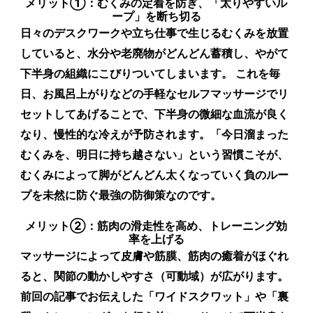
メリット①：むくみの定着を防ぎ、「太りやすいル
ープ」を断ち切る
日々のデスクワークや立ち仕事で生じるむくみを放置
していると、水分や老廃物がどんどん蓄積し、やがて
下半身の組織にこびりついてしまいます。 これを毎
日、お風呂上がりなどの手軽なセルフマッサージでリ
セットしてあげることで、下半身の微細な血流が良く
なり、慢性的な冷えが予防されます。「今日溜まった
むくみを、明日に持ち越さない」という習慣こそが、
むくみによって脚がどんどん太くなっていく負のルー
プを未然に防ぐ最強の防御策なのです。
メリット②：筋肉の滑走性を高め、トレーニング効
率を上げる
マッサージによって皮膚や筋膜、筋肉の癒着がほぐれ
ると、関節の動かしやすさ（可動域）が広がります。
前回の記事でお伝えした「ワイドスクワット」や「裏