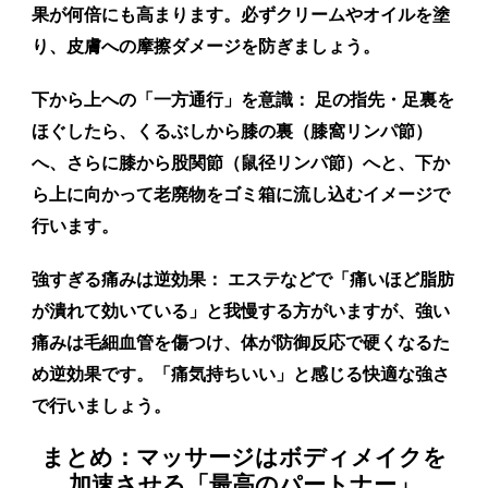
果が何倍にも高まります。必ずクリームやオイルを塗
り、皮膚への摩擦ダメージを防ぎましょう。
下から上への「一方通行」を意識：
足の指先・足裏を
ほぐしたら、くるぶしから膝の裏（膝窩リンパ節）
へ、さらに膝から股関節（鼠径リンパ節）へと、下か
ら上に向かって老廃物をゴミ箱に流し込むイメージで
行います。
強すぎる痛みは逆効果：
エステなどで「痛いほど脂肪
が潰れて効いている」と我慢する方がいますが、強い
痛みは毛細血管を傷つけ、体が防御反応で硬くなるた
め逆効果です。「痛気持ちいい」と感じる快適な強さ
で行いましょう。
まとめ：マッサージはボディメイクを
加速させる「最高のパートナー」