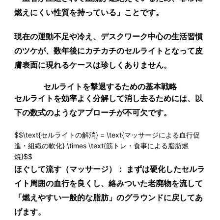
燃えにくい性質を持っている」ことです。
現在の運動不足や冷え、デスクワーク中心の生活習慣
のツケが、数年後にカチカチのセルライトとなって皮
膚表面に現れるケースは珍しくありません。
セルライトを撃退するための基本戦略
セルライトを効率よく分解して消し去るためには、以
下の数式のようなアプローチが不可欠です。
$$\text{セルライトの解消} = \text{マッサージによる血行促
進・組織の軟化} \times \text{筋トレ・食事による脂肪燃
焼}$$
ほぐして流す（マッサージ）：
まずは硬化したセルラ
イト周囲の血行を良くし、絡みついた老廃物を流して
「燃えやすい一般的な脂肪」のグラウンドに戻してあ
げます。