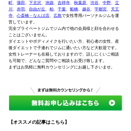
町
、
蒲田
、
下北沢
、
池袋
、
吉祥寺
、
秋葉原
、
渋谷
、
中野
、
立
川
、
赤羽
、
自由が丘
、
柏
、
千葉
、
船橋
、
越谷
、
宇都宮
、
天王
寺
、
心斎橋・なんば店
、
広島
で女性専用パーソナルジムを運
営しています。
完全プライベートジムでジム内で他の会員様と顔を合わせる
ことはございません。
ダイエットやボディメイクを行いたい方、初心者の女性、産
後ダイエットで子連れでジムに通いたい方など大歓迎です。
女性トレーナーも在籍しておりますので、話しにくいご相談
も可能で、どんなご質問やご相談もお受け致します。
まずはお気軽に無料カウンセリングにお越し下さいませ。
【オススメの記事はこちら】