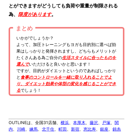
とができますがどうしても負荷や重量が制限される
為、
限度があります
。
まとめ
いかがでしょうか？
よって、加圧トレーニングもヨガも目的別に選べば効
果はしっかりと発揮されますし、どちらもメリットが
たくさんある為ご自分の
生活スタイルに合ったものを
選んで
いただけると良いかと思います！
ですが、目的がダイエットというのであればしっかり
と
食事のコントロールを一緒に取り入れることでよ
り、ダイエット効果や体型の変化を感じることができ
る
でしょう！
OUTLINEは、全国31店舗、
横浜
、
本厚木
、
藤沢
、
戸塚
、
関
内
、
川崎
、
練馬
、
北千住
、
町田
、
新宿
、
恵比寿
、
銀座
、
錦糸