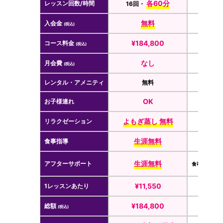
各60分
レッスン回数/時間
16回・
16回
無料
入会金
¥3
(税込)
¥184,800
コース料金
¥23
(税込)
なし
月会費
(税込)
レンタル・アメニティ
無料
OK
お子様連れ
よもぎ蒸し 無料
リラクゼーション
生涯無料
食事指導
無料（入
生涯無料
アフターサポート
食事指導 月額
¥11,550
1レッスンあたり
¥1
¥184,800
総額
¥26
(税込)