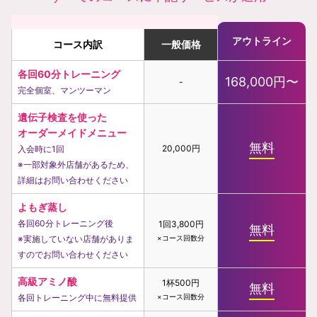
アウトライン
コース内訳
一般価格
各回60分トレーニング
168,000円〜
-
完全個室、マンツーマン
遺伝子検査を使った
オーダーメイドメニュー
無料
20,000円
入会時に1回
※一部対象外店舗があるため、
詳細はお問い合わせください
よもぎ蒸し
各回60分トレーニング後
1回3,800円
無料
※実施していない店舗がありま
×コース回数分
すのでお問い合わせください
高級アミノ酸
1杯500円
無料
各回トレーニング中に無料提供
×コース回数分