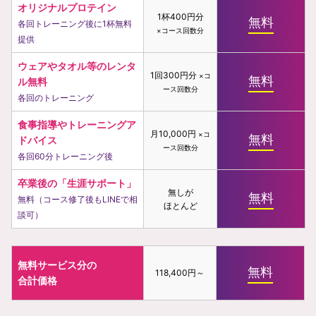
オリジナルプロテイン
1杯400円分
無料
各回トレーニング後に1杯無料
×コース回数分
提供
ウェアやタオル等のレンタ
1回300円分
×コ
無料
ル無料
ース回数分
各回のトレーニング
食事指導やトレーニングア
月10,000円
×コ
無料
ドバイス
ース回数分
各回60分トレーニング後
卒業後の「生涯サポート」
無しが
無料
無料（コース修了後もLINEで相
ほとんど
談可）
無料サービス分の
無料
118,400円～
合計価格