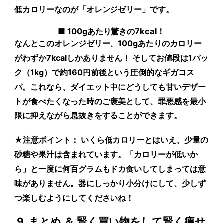
低カロリーなのが「オレンジゼリー」です。
■ 100gあたり驚きの7kcal！
なんとこのオレンジゼリー、
100gあたりのカロリー
がわずか7kcal
しかありません！ そしてお値段は
1パッ
ク（1kg）で約160円前後
という圧倒的なギガコス
パ。これなら、ダイエット中にどうしても甘いデザー
トが食べたくなった時のご褒美として、罪悪感を最小
限に抑えながら息抜きをすることができます。
★注意ポイント：
いくら低カロリーとはいえ、少量の
砂糖や果汁は含まれています。「カロリーが低いか
ら」と一度に何百グラムもドカ食いしてしまっては意
味がありません。器にしっかり小分けにして、少しず
つ楽しむようにしてくださいね！
9. まとめ ＆ 賢く買い物をして賢く痩せ