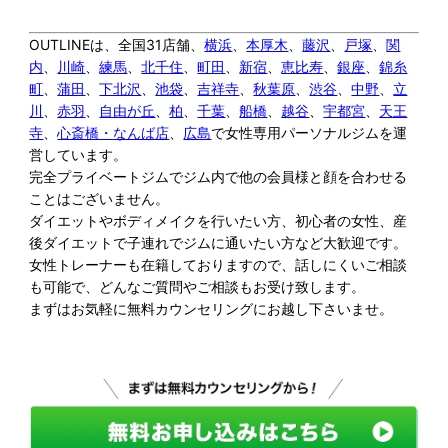
OUTLINEは、全国31店舗、
横浜
、
本厚木
、
藤沢
、
戸塚
、
関
内
、
川崎
、
練馬
、
北千住
、
町田
、
新宿
、
恵比寿
、
銀座
、
錦糸
町
、
蒲田
、
下北沢
、
池袋
、
吉祥寺
、
秋葉原
、
渋谷
、
中野
、
立
川
、
赤羽
、
自由が丘
、
柏
、
千葉
、
船橋
、
越谷
、
宇都宮
、
天王
寺
、
心斎橋・なんば店
、
広島
で女性専用パーソナルジムを運
営しています。
完全プライベートジムでジム内で他の会員様と顔を合わせる
ことはございません。
ダイエットやボディメイクを行いたい方、初心者の女性、産
後ダイエットで子連れでジムに通いたい方など大歓迎です。
女性トレーナーも在籍しておりますので、話しにくいご相談
も可能で、どんなご質問やご相談もお受け致します。
まずはお気軽に無料カウンセリングにお越し下さいませ。