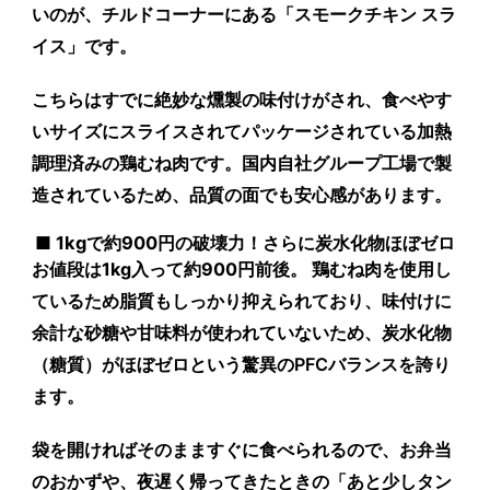
いのが、チルドコーナーにある「スモークチキン スラ
イス」です。
こちらはすでに絶妙な燻製の味付けがされ、食べやす
いサイズにスライスされてパッケージされている加熱
調理済みの鶏むね肉です。国内自社グループ工場で製
造されているため、品質の面でも安心感があります。
■ 1kgで約900円の破壊力！さらに炭水化物ほぼゼロ
お値段は
1kg入って約900円前後
。 鶏むね肉を使用し
ているため脂質もしっかり抑えられており、味付けに
余計な砂糖や甘味料が使われていないため、
炭水化物
（糖質）がほぼゼロ
という驚異のPFCバランスを誇り
ます。
袋を開ければそのまますぐに食べられるので、お弁当
のおかずや、夜遅く帰ってきたときの「あと少しタン