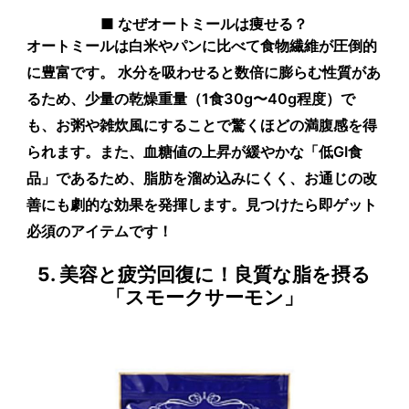
■ なぜオートミールは痩せる？
オートミールは白米やパンに比べて
食物繊維が圧倒的
に豊富
です。 水分を吸わせると数倍に膨らむ性質があ
るため、少量の乾燥重量（1食30g〜40g程度）で
も、お粥や雑炊風にすることで驚くほどの満腹感を得
られます。また、血糖値の上昇が緩やかな「低GI食
品」であるため、脂肪を溜め込みにくく、お通じの改
善にも劇的な効果を発揮します。見つけたら即ゲット
必須のアイテムです！
5. 美容と疲労回復に！良質な脂を摂る
「スモークサーモン」