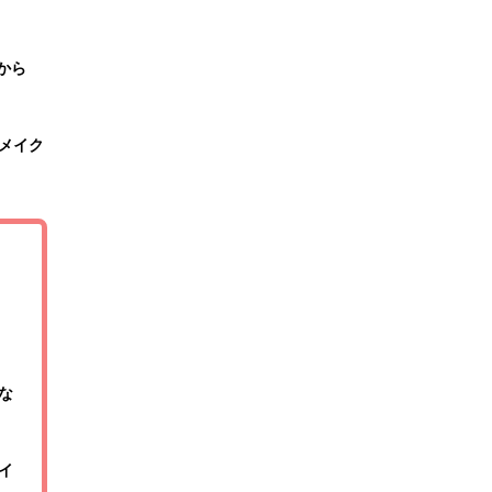
から
メイク
な
イ