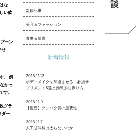
はな
監修記事
しい飲
美容＆ファッション
食事＆健康
スプーン
ませ
新着情報
2018.11.13
す。 例
ボディメイクを加速させる！必須サ
しなかっ
プリメント5選と効果的な摂り方
です。
2018.11.9
数グラ
【重要】タンパク質の重要性
ウダー
2018.11.7
人工甘味料は太らないのか