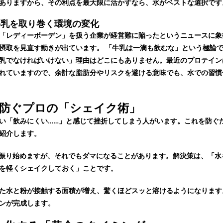
ありますから、その利点を最大限に活かすなら、水がベストな選択です
牛乳を取り巻く環境の変化
「レディーボーデン」を扱う企業が経営難に陥ったというニュースに象
摂取を見直す動きが出ています。 「牛乳は一滴も飲むな」という極論
乳でなければいけない」理由はどこにもありません。最近のプロテイン
れていますので、余計な脂肪分やリスクを避ける意味でも、水での習慣
マを防ぐプロの「シェイク術」
い「飲みにくい……」と感じて挫折してしまう人がいます。これを防ぐ
紹介します。
振り始めますが、それでもダマになることがあります。解決策は、「水
を軽くシェイクしておく」ことです。
た水と粉が接触する面積が増え、驚くほどスッと溶けるようになります
ンが完成します。