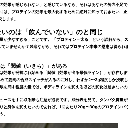
の効果が感じられない」と感じているなら、それはあなたの努力不足で
回は、プロテインの効果を最大化するために絶対に知っておきたい「正
説します。
りないのは「飲んでいない」のと同じ
量が少なすぎる」ことです。 「プロテイン＝太る」という誤解から、
していませんか？残念ながら、それではプロテイン本来の恩恵は得られ
には「閾値（いきち）」がある
は効果が発揮され始める「閾値（効果が出る最低ライン）」が存在しま
初めて筋肉の合成スイッチが入るのに対し、わずか2〜3g程度しか摂取
喉を潤す程度の量では、ボディラインを変えるほどの変化は起きないの
ュースを手に取る際も注意が必要です。成分表を見て、タンパク質量が
りと身体を変えたいのであれば、1回あたり
20g〜30g
のプロテインパ
う。