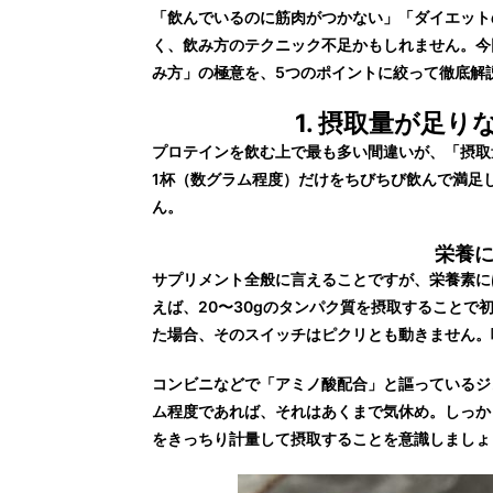
「飲んでいるのに筋肉がつかない」「ダイエット
く、飲み方のテクニック不足かもしれません。今
み方」の極意を、5つのポイントに絞って徹底解
1. 摂取量が足
プロテインを飲む上で最も多い間違いが、「摂取
1杯（数グラム程度）だけをちびちび飲んで満足
ん。
栄養
サプリメント全般に言えることですが、栄養素に
えば、20〜30gのタンパク質を摂取することで
た場合、そのスイッチはピクリとも動きません。
コンビニなどで「アミノ酸配合」と謳っているジ
ム程度であれば、それはあくまで気休め。しっか
をきっちり計量して摂取することを意識しましょ