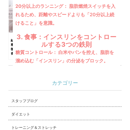
20分以上のランニング：
脂肪燃焼スイッチを入
れるため、距離やスピードよりも「20分以上続
けること」を意識。
3. 食事：インスリンをコントロー
結婚式ダイエットの食
ダイエット中のコンビ
ルする3つの鉄則
事のポイントについて
ニ食品！オススメ10
徹底解説！おすすめの
選！
糖質コントロール：
白米やパンを控え、脂肪を
食事メニュー4選！
溜め込む「インスリン」の分泌をブロック。
タンパク質ファースト：
お肉・魚・大豆製品を
カテゴリー
積極的に摂り、代謝をキープして痩せやすい身
体へ。
スタッフブログ
ベジファースト：
食事の際は「①食物繊維 →
②タンパク質 → ③炭水化物」の順に食べ、血
ダイエット
糖値の急上昇を防ぐ。
トレーニング＆ストレッチ