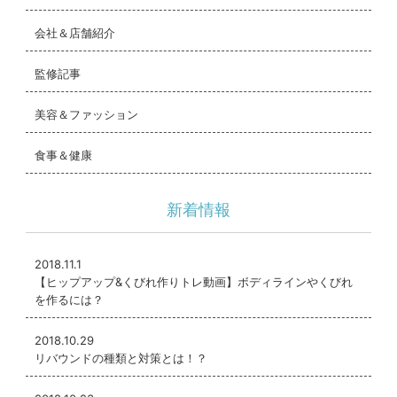
最短ルートで最高のドレス姿を目
会社＆店舗紹介
指すなら「OUTLINE」へ！
「結婚式までの期限が決まっていて失敗できな
監修記事
い…」 「一人だとどうしても自分を甘やかして
美容＆ファッション
しまう…」
食事＆健康
そんな不安を抱えている花嫁さんは、プロのト
レーナーの手を借りるのが最も確実で賢い選択
新着情報
です。
女性専用パーソナルジムOUTLINE（アウトライ
2018.11.1
ン）は、ブライダルダイエットの成功実績が非
【ヒップアップ&くびれ作りトレ動画】ボディラインやくびれ
を作るには？
常に豊富です。あなたのウエディングドレスの
デザインに合わせて、一番美しく見せたいパー
2018.10.29
リバウンドの種類と対策とは！？
ツを狙い通りにボディメイクします。