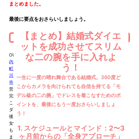
まとめました。
最後に要点をおさらいしましょう。
【まとめ】結婚式ダイエ
ットを成功させてスリム
な二の腕を手に入れよ
OUTLINEは、全国31店舗、
横浜
、
本厚木
、
藤沢
、
戸塚
、
関
内
、
川崎
、
練馬
、
北千住
、
町田
、
新宿
、
恵比寿
、
銀座
、
錦糸
う！
町
、
蒲田
、
下北沢
、
池袋
、
吉祥寺
、
秋葉原
、
渋谷
、
中野
、
立
川
、
赤羽
、
自由が丘
、
柏
、
千葉
、
船橋
、
越谷
、
宇都宮
、
天王
一生に一度の晴れ舞台である結婚式。360度ど
寺
、
心斎橋・なんば店
、
広島
で女性専用パーソナルジムを運
こからカメラを向けられても自信を持てる「モ
営しています。
デル級の二の腕」でドレスを着こなすためのポ
完全プライベートジムでジム内で他の会員様と顔を合わせる
ことはございません。
イントを、最後にもう一度おさらいしましょ
ダイエットやボディメイクを行いたい方、初心者の女性、産
う！
後ダイエットで子連れでジムに通いたい方など大歓迎です。
女性トレーナーも在籍しておりますので、話しにくいご相談
1. スケジュールとマインド：2〜3
も可能で、どんなご質問やご相談もお受け致します。
ヶ月前からの「全身アプローチ」
まずはお気軽に無料カウンセリングにお越し下さいませ。