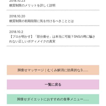
2018.10.23
正しいアプローチで健康的に痩せるため、式が
糖質制限のメリットを詳しく説明
終わった後もリバウンドしにくく、魅力的なス
タイルを長くキープできるのも強みです。まず
2018.10.20
糖質制限の初期段階に気を付けるべきこととは
は無料カウンセリングで、理想のドレス姿につ
いてお気軽にお聞かせください。
2018.10.2
【プロが明かす】「部分痩せ」は本当に可能？SNSの噂に騙さ
自信に満ちあふれた最高の笑顔と、スリムに引
れない正しいボディメイクの真実
き締まった美しい二の腕で、人生最高の特別な1
日を迎えましょう！
脚痩せマッサージ｜むくみ解消に効果的な3......
一覧に戻る
脚痩せダイエットにおすすめの食事メニュー......