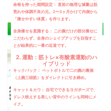
余裕を持った期間設定：
直前の無理な減量は肌
荒れや体調不良の元。2〜3ヶ月かけて内側から
「痩せやすい体質」を作ります。
全身痩せを意識する：
二の腕だけの部分痩せに
こだわらず、全身のシェイプアップを目指すこ
関連記事
とが結果的に一番の近道です。
2. 運動：筋トレ×有酸素運動のハ
イブリッド
キックバック：
ペットボトルで二の腕の裏側
（上腕三頭筋）をダイレクトに引き締め。
自宅でできるおすすめ
ブライダルダイエット
キャット＆カウ：
自宅でできるヨガポーズで、
の結婚式ダイエット方
におすすめの方法！4つ
法9選！二の腕・背中を
の食事メニューや運動
ドレス映えする美しい背中のラインも同時にメ
引き締めよう
方法を徹底解説
イク。