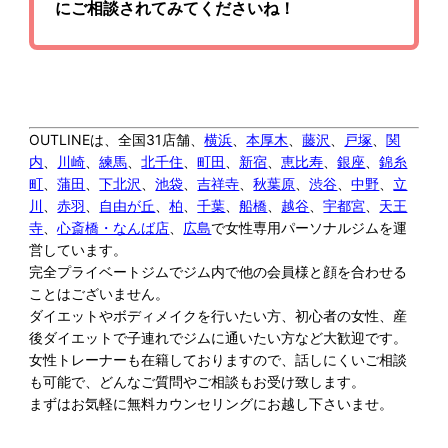
にご相談されてみてくださいね！
OUTLINEは、全国31店舗、
横浜
、
本厚木
、
藤沢
、
戸塚
、
関
内
、
川崎
、
練馬
、
北千住
、
町田
、
新宿
、
恵比寿
、
銀座
、
錦糸
町
、
蒲田
、
下北沢
、
池袋
、
吉祥寺
、
秋葉原
、
渋谷
、
中野
、
立
川
、
赤羽
、
自由が丘
、
柏
、
千葉
、
船橋
、
越谷
、
宇都宮
、
天王
寺
、
心斎橋・なんば店
、
広島
で女性専用パーソナルジムを運
営しています。
完全プライベートジムでジム内で他の会員様と顔を合わせる
ことはございません。
ダイエットやボディメイクを行いたい方、初心者の女性、産
後ダイエットで子連れでジムに通いたい方など大歓迎です。
女性トレーナーも在籍しておりますので、話しにくいご相談
も可能で、どんなご質問やご相談もお受け致します。
まずはお気軽に無料カウンセリングにお越し下さいませ。