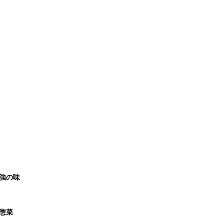
強の味
惣菜