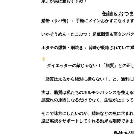
系」が実は超おすすめ！
缶詰＆おつ
鯖缶（サバ缶）：
手軽にメインおかずになりま
いかそうめん・たこぶつ：
超低脂質＆高タンパク
ホタテの燻製・網焼き：
旨味が凝縮されていて満
ダイエッターの敵じゃない！「脂質」との正
「脂質は太るから絶対に摂らない！」と、過剰に
実は、脂質は私たちの
ホルモンバランスを整える
肌荒れの原因になるだけでなく、生理が止まって
そこで味方にしたいのが、鯖缶などの魚に含まれ
脂肪燃焼をサポートしてくれる効果も期待できま
身体を