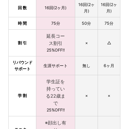
16回(2ヶ
16回(2ヶ
回 数
16回(2ヶ月)
月)
月)
時 間
75分
50分
75分
延長コー
割 引
ス割引
×
△
25%OFF!!
リバウンド
生涯サポート
無し
6ヶ月
サポート
学生証を
持ってい
学 割
る22歳ま
×
×
で
25%OFF!!
※顔出し有