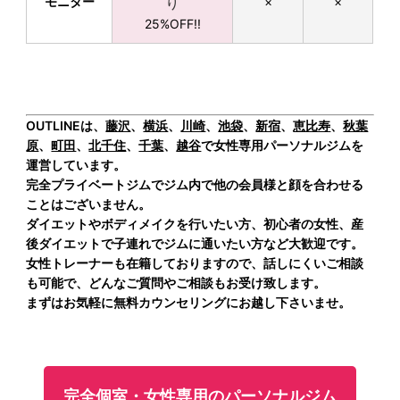
モニター
り
×
×
25%OFF!!
OUTLINEは、
藤沢
、
横浜
、
川崎
、
池袋
、
新宿
、
恵比寿
、
秋葉
原
、
町田
、
北千住
、
千葉
、
越谷
で女性専用パーソナルジムを
運営しています。
完全プライベートジムでジム内で他の会員様と顔を合わせる
ことはございません。
ダイエットやボディメイクを行いたい方、初心者の女性、産
後ダイエットで子連れでジムに通いたい方など大歓迎です。
女性トレーナーも在籍しておりますので、話しにくいご相談
も可能で、どんなご質問やご相談もお受け致します。
まずはお気軽に無料カウンセリングにお越し下さいませ。
完全個室・女性専用のパーソナルジム