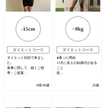
-15cm
−8kg
ダイエットコース
ダイエットコース
ダイエット目的で来まし
●通った理由
た。
11月に友人の結婚式がある
食事に関して、細くご指
こと
導・ご提案…
筋…
A様/46歳
26歳
Before After 写真あり
Before After 写真あり