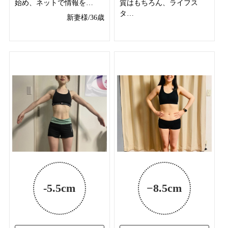
始め、ネットで情報を…
質はもちろん、ライフス
タ…
新妻様/36歳
Before After 写真あり
Before After 写真あり
-5.5cm
−8.5cm