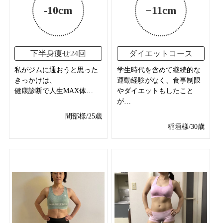
-10cm
−11cm
下半身痩せ24回
ダイエットコース
私がジムに通おうと思った
学生時代を含めて継続的な
きっかけは、
運動経験がなく、食事制限
健康診断で人生MAX体…
やダイエットもしたこと
が…
間部様/25歳
稲垣様/30歳
Before After 写真あり
Before After 写真あり