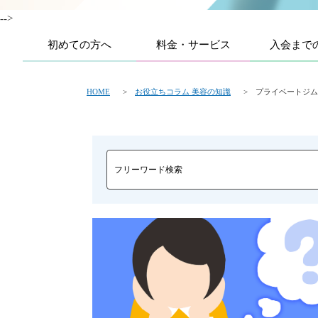
-->
初めての方へ
料金・サービス
入会まで
HOME
>
お役立ちコラム 美容の知識
> プライベートジム -