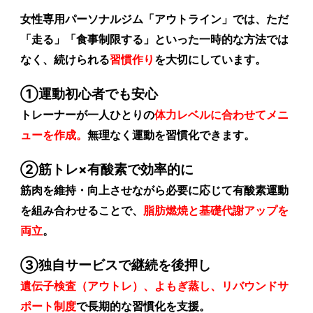
女性専用パーソナルジム「アウトライン」では、ただ
「走る」「食事制限する」といった一時的な方法では
なく、続けられる
習慣作り
を大切にしています。
①運動初心者でも安心
トレーナーが一人ひとりの
体力レベルに合わせてメニ
ューを作成。
無理なく運動を習慣化できます。
②筋トレ×有酸素で効率的に
筋肉を維持・向上させながら必要に応じて有酸素運動
を組み合わせることで、
脂肪燃焼と基礎代謝アップを
両立
。
③独自サービスで継続を後押し
遺伝子検査（アウトレ）、よもぎ蒸し、リバウンドサ
ポート制度
で長期的な習慣化を支援。