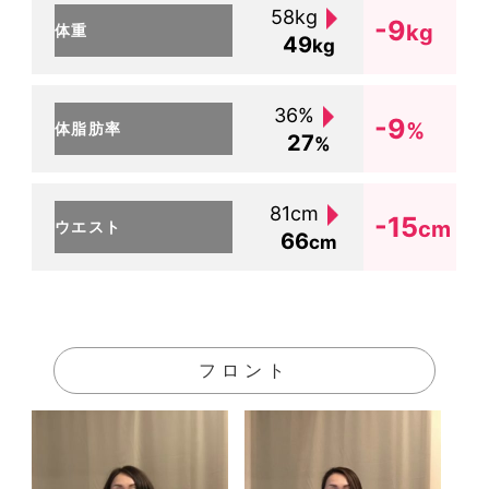
58kg
-9
kg
体重
49
kg
36%
-9
%
体脂肪率
27
%
81cm
-15
cm
ウエスト
66
cm
フロント