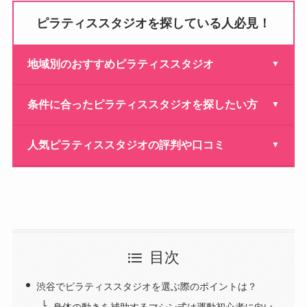
ピラティススタジオを探している人必見！
地域別のおすすめピラティススタジオ
▼
【2026年最新】東京都内でおすすめのピラティススタジ
条件に合ったピラティススタジオを探したい方
▼
オ12選！
【最安】安いピラティススタジオおすすめ11選！
札幌でおすすめのピラティススタジオ9選！
人気ピラティススタジオの評判や口コミ
▼
【2026年最新】プライベートレッスンが安いピラティス
【2026年最新】練馬でおすすめのピラティススタジオ9
リントスルの口コミ・評判は？利用者の声や入会時の注
スタジオ9選！
選！
意点を徹底解説
男性におすすめのピラティススタジオ10選！
京都でおすすめのピラティススタジオ9選！
zen place pilatesの評判はやばい？利用者の口コミから分
かった特徴や注意点を徹底解説
【2026年最新】オンラインピラティスおすすめ8選！
池袋のピラティススタジオおすすめ10選！
目次
SOELU（ソエル）の評判は？解約できない？気になる口
東京のマシンピラティススタジオおすすめ10選！
立川でおすすめのピラティススタジオ9選！
コミの真相を解明
渋谷でピラティススタジオを選ぶ際のポイントは？
【厳選】初心者におすすめのピラティス教室10選！
吉祥寺のピラティススタジオおすすめ人気ランキング9選
身体の動きを補助するマシン式は運動初心者に向い