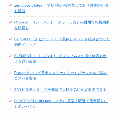
zen place pilates ｜早朝7時から営業しており男性の利用
も可能
Rintosull（リントスル）｜ホットヨガとの併用で相乗効果
を目指す
La pilates（ラ ピラティス)｜整体とマシンを組み合わせた
独自メソッド
ELEMENT（エレメント)｜ティップネスの温浴施設も使
える通い放題
Pilates Mee（ピラティスミー）｜セミパーソナルで高い
コスパを実現
24/7ピラティス｜完全個室で人目を気にせず集中できる
PILATES STUDIO noa（ノア） 原宿｜駅近で仕事帰りに
も通いやすい