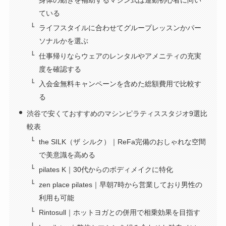
the SILKの口コミ・評判は？利用者の声から分かった特
徴や注意点を徹底解説
ている
ピラティスの無料体験が受けられるスタジオ8選！
銀座でおすすめのピラティススタジオ9選！
ライフスタイルに合わせてグループレッスンかパー
ピラティスKの評判は？利用者の口コミから分かった特徴
ピラティスに向いている人は？特徴や向いていない人に
ソナルかを選ぶ
岡山のピラティススタジオおすすめ10選！
を解説
ついても解説
仕事帰りならウェアのレンタルやアメニティの充実
川崎のピラティススタジオおすすめ10選！
ララピラティスの評判は？利用者の口コミを元にサービ
度を確認する
チョコザップのピラティスは初心者でもできる！使い方
スの特徴を解説
や注意点を解説
入会金無料キャンペーンを含めた総額費用で比較す
荻窪でおすすめのピラティススタジオ9選！
カルド（CALDO）の評判はやばい？利用者のリアルな口
る
コミや注意点を解説
渋谷で安くておすすめのマシンピラティススタジオ9選比
較表
アミーダの口コミ・評判は？おすすめな人や入会時の注
意点を徹底解説
the SILK（ザ シルク）｜ReFa完備のおしゃれな空間
で美意識を高める
pilates K｜30代からのボディメイクに特化
zen place pilates｜早朝7時から営業しており男性の
利用も可能
Rintosull｜ホットヨガとの併用で相乗効果を目指す