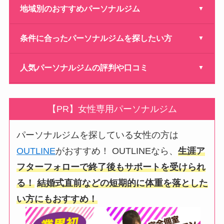
地域別のおすすめパーソナルジム
▼
【2026年最新】名古屋でおすすめのパーソナルジム17
条件に合ったパーソナルジムを探したい方
▼
選！
【2026年最新】男性向けパーソナルジムおすすめ11選！
福岡のパーソナルジムおすすめ11選【女性・メンズ・通
人気パーソナルジムの評判や口コミ
▼
い放題】
【2026年最新】女性専用のパーソナルジムランキング11
BEYOND（ビヨンド）ジムの評判は？注意点やおすすめ
選！
【2025年最新】大阪でおすすめのパーソナルジム15選！
な人を徹底解説
【PR】女性専用パーソナルジム
料金が安いパーソナルジムおすすめ14選！
【2026年最新】吉祥寺でおすすめのパーソナルジム14
チキンジムの評判はやばい？利用者の体験談・口コミや
選！
パーソナルジムを探している女性の方は
サービスの特徴を徹底解説
OUTLINE
がおすすめ！ OUTLINEなら、
生涯ア
【2026年最新】錦糸町でおすすめのパーソナルジム12
【2026年最新】アップルジムの口コミ・評判は？
選！
フターフォローで終了後もサポートを受けられ
THE PERSONAL GYM吉祥寺店の評判は？メリットやデ
る！
結婚式直前などの短期的に体重を落とした
広島でおすすめのパーソナルジム10選！
メリットについても解説
い方にもおすすめ！