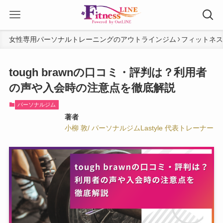
女性専用パーソナルトレーニングのアウトラインジム
フィットネス
tough brawnの口コミ・評判は？利用者
の声や入会時の注意点を徹底解説
パーソナルジム
著者
小柳 敦/ パーソナルジムLastyle 代表トレーナー
著者
小柳 敦/ パーソナルジムLastyle 代
表トレーナー
プロフィールの詳細