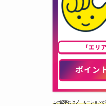
この記事にはプロモーションが