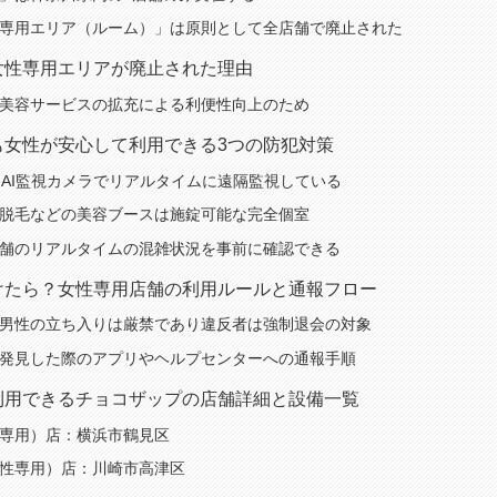
専用エリア（ルーム）」は原則として全店舗で廃止された
女性専用エリアが廃止された理由
美容サービスの拡充による利便性向上のため
も女性が安心して利用できる3つの防犯対策
をAI監視カメラでリアルタイムに遠隔監視している
脱毛などの美容ブースは施錠可能な完全個室
舗のリアルタイムの混雑状況を事前に確認できる
けたら？女性専用店舗の利用ルールと通報フロー
男性の立ち入りは厳禁であり違反者は強制退会の対象
発見した際のアプリやヘルプセンターへの通報手順
利用できるチョコザップの店舗詳細と設備一覧
専用）店：横浜市鶴見区
性専用）店：川崎市高津区