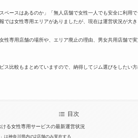
スペースはあるのか」「無人店舗で女性一人でも安全に利用で
報では女性専用エリアがありましたが、現在は運営状況が大き
女性専用店舗の場所や、エリア廃止の理由、男女共用店舗で実
ビス比較もまとめていますので、納得してジム選びをしたい方
目次
おける女性専用サービスの最新運営状況
」は神奈川県内の2店舗のみ実在する