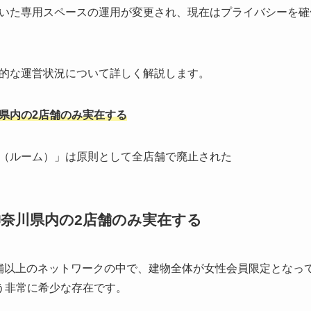
いた専用スペースの運用が変更され、現在はプライバシーを確
的な運営状況について詳しく解説します。
県内の2店舗のみ実在する
（ルーム）」は原則として全店舗で廃止された
奈川県内の2店舗のみ実在する
0店舗以上のネットワークの中で、建物全体が女性会員限定となっ
う非常に希少な存在です。