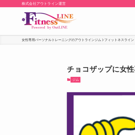
株式会社アウトライン運営
女性専用パーソナルトレーニングのアウトラインジム
フィットネスライン
チョコザップに女性
ジム