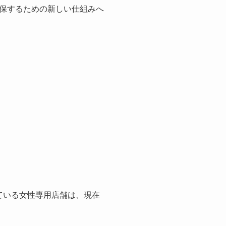
保するための新しい仕組みへ
ている女性専用店舗は、現在