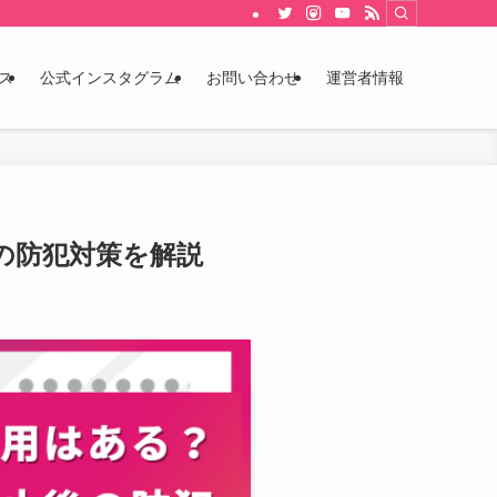
ス
公式インスタグラム
お問い合わせ
運営者情報
の防犯対策を解説