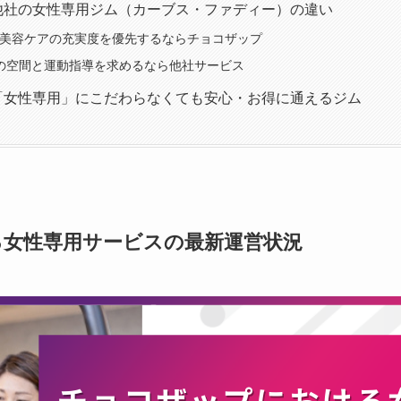
他社の女性専用ジム（カーブス・ファディー）の違い
美容ケアの充実度を優先するならチョコザップ
けの空間と運動指導を求めるなら他社サービス
「女性専用」にこだわらなくても安心・お得に通えるジム
女性専用サービスの最新運営状況