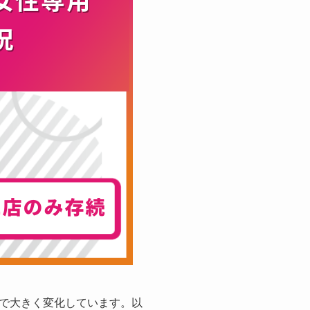
で大きく変化しています。以