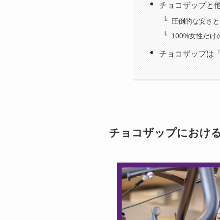
チョコザップと
圧倒的な安さと
100%女性だ
チョコザップは
チョコザップにおける