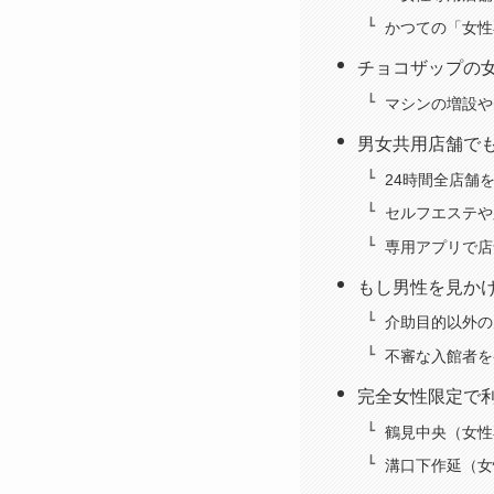
かつての「女性
チョコザップの
マシンの増設や
男女共用店舗で
24時間全店舗
セルフエステや
専用アプリで店
もし男性を見か
介助目的以外の
不審な入館者を
完全女性限定で
鶴見中央（女性
溝口下作延（女